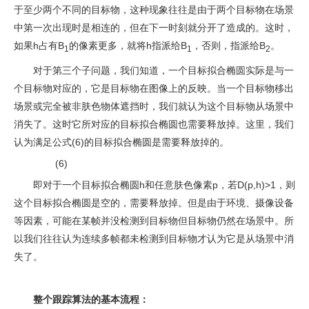
于至少两个不同的目标物，这种现象往往是由于两个目标物在场景
中第一次出现时是相连的，但在下一时刻就分开了造成的。这时，
如果h占有B
的像素更多，就将h指派给B
，否则，指派给B
。
1
1
2
对于第三个子问题，我们知道，一个目标拟合椭圆实际是与一
个目标物对应的，它是目标物在图像上的反映。当一个目标物移出
场景或完全被非肤色物体遮挡时，我们就认为这个目标物从场景中
消失了。这时它所对应的目标拟合椭圆也需要释放掉。这里，我们
认为满足公式(6)的目标拟合椭圆是需要释放掉的。
(6)
即对于一个目标拟合椭圆h和任意肤色像素p，若D(p,h)>1，则
这个目标拟合椭圆是空的，需要释放掉。但是由于环境、摄像设备
等因素，可能在某帧并没检测到目标物但目标物仍然在场景中。所
以我们往往认为连续多帧都未检测到目标物才认为它是从场景中消
失了。
整个跟踪算法的基本流程：