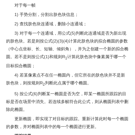
对于每一帧
1) 手势分割，分割出肤色块信息；
2) 查找肤色块连通域，删除小连通域；
3) 对于每一个连通域，用公式(5)判断此连通域是否为新出现
的肤色块。若是则按公式(2)(3)(4)计算此肤色块的拟合椭圆的参数
（中心点坐标、长、短轴、倾斜角），并为之创建一个新的拟合椭
圆。若不是则按公式(1)和规则R
计算此肤色块中像素属于哪一个
1
目标拟合椭圆；
4) 若某像素点不在任一椭圆内，但它所在的肤色块并不是新
肤色块，则按规则R
判断此点属于哪个椭圆。
2
5) 按公式(6)判断某一椭圆是否为空，即某一椭圆所跟踪的目
标是否在场景中消失。若连续多帧符合此公式，则从椭圆列表中删
除此椭圆。
更新椭圆，即实现了对目标的跟踪。重新计算此时每一个椭圆
的参数，并对椭圆列表中的每一个椭圆进行更新。