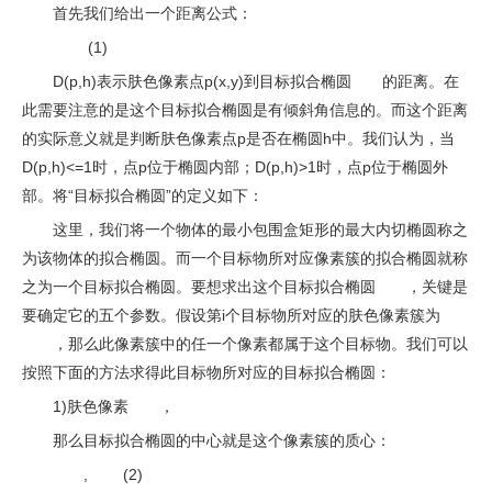
首先我们给出一个距离公式：
(1)
D(p,h)表示肤色像素点p(x,y)到目标拟合椭圆
的距离。在
此需要注意的是这个目标拟合椭圆是有倾斜角信息的。而这个距离
的实际意义就是判断肤色像素点p是否在椭圆h中。我们认为，当
D(p,h)<=1时，点p位于椭圆内部；D(p,h)>1时，点p位于椭圆外
部。将“目标拟合椭圆”的定义如下：
这里，我们将一个物体的最小包围盒矩形的最大内切椭圆称之
为该物体的拟合椭圆。而一个目标物所对应像素簇的拟合椭圆就称
之为一个目标拟合椭圆。要想求出这个目标拟合椭圆
，关键是
要确定它的五个参数。假设第i个目标物所对应的肤色像素簇为
，那么此像素簇中的任一个像素都属于这个目标物。我们可以
按照下面的方法求得此目标物所对应的目标拟合椭圆：
1)肤色像素
，
那么目标拟合椭圆的中心就是这个像素簇的质心：
,
(2)