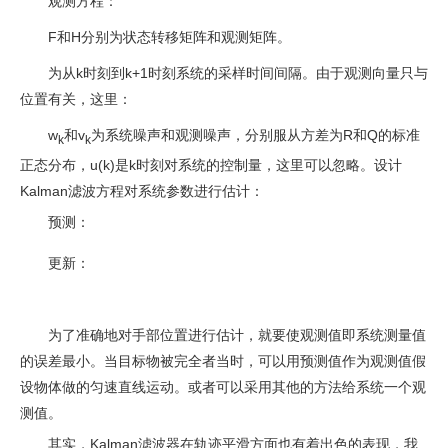
观测方程：
F和H分别为状态转移矩阵和观测矩阵。
为从k时刻到k+1时刻系统的采样时间间隔。由于观测向量只与
位置有关，这里：
w
和v
为系统噪声和观测噪声，分别服从方差为R和Q的标准
k
k
正态分布，u(k)是k时刻对系统的控制量，这里可以忽略。设计
Kalman滤波方程对系统参数进行估计：
预测：
更新：
为了准确地对手部位置进行估计，就要使观测值即系统测量值
的误差最小。当目标物被完全者当时，可以用预测值作为观测值假
设物体做的匀速直线运动。或者可以采用其他的方法给系统一个观
测值。
其实，Kalman滤波器在轨迹平滑方面也有着出色的表现，我