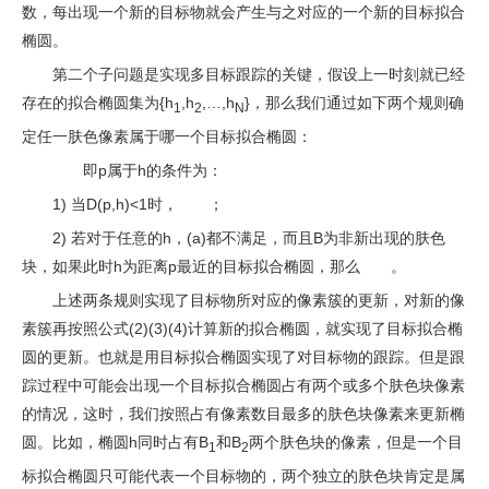
数，每出现一个新的目标物就会产生与之对应的一个新的目标拟合
椭圆。
第二个子问题是实现多目标跟踪的关键，假设上一时刻就已经
存在的拟合椭圆集为{h
,h
,…,h
}，那么我们通过如下两个规则确
1
2
N
定任一肤色像素属于哪一个目标拟合椭圆：
即p属于h的条件为：
1) 当D(p,h)<1时，
；
2) 若对于任意的h，(a)都不满足，而且B为非新出现的肤色
块，如果此时h为距离p最近的目标拟合椭圆，那么
。
上述两条规则实现了目标物所对应的像素簇的更新，对新的像
素簇再按照公式(2)(3)(4)计算新的拟合椭圆，就实现了目标拟合椭
圆的更新。也就是用目标拟合椭圆实现了对目标物的跟踪。但是跟
踪过程中可能会出现一个目标拟合椭圆占有两个或多个肤色块像素
的情况，这时，我们按照占有像素数目最多的肤色块像素来更新椭
圆。比如，椭圆h同时占有B
和B
两个肤色块的像素，但是一个目
1
2
标拟合椭圆只可能代表一个目标物的，两个独立的肤色块肯定是属