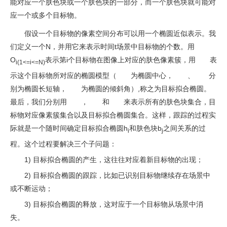
能对应一个肤色块或一个肤色块的一部分，而一个肤色块就可能对
应一个或多个目标物。
假设一个目标物的像素空间分布可以用一个椭圆近似表示。我
们定义一个N，并用它来表示时间t场景中目标物的个数。用
O
表示第i个目标物在图像上对应的肤色像素簇，用
表
i(1<=i<=N)
示这个目标物所对应的椭圆模型（
为椭圆中心，
、
分
别为椭圆长短轴，
为椭圆的倾斜角）,称之为目标拟合椭圆。
最后，我们分别用
，
和
来表示所有的肤色块集合，目
标物对应像素簇集合以及目标拟合椭圆集合。这样，跟踪的过程实
际就是一个随时间确定目标拟合椭圆h
和肤色块b
之间关系的过
i
j
程。这个过程要解决三个子问题：
1) 目标拟合椭圆的产生，这往往对应着新目标物的出现；
2) 目标拟合椭圆的跟踪，比如已识别目标物继续存在场景中
或不断运动；
3) 目标拟合椭圆的释放，这对应于一个目标物从场景中消
失。