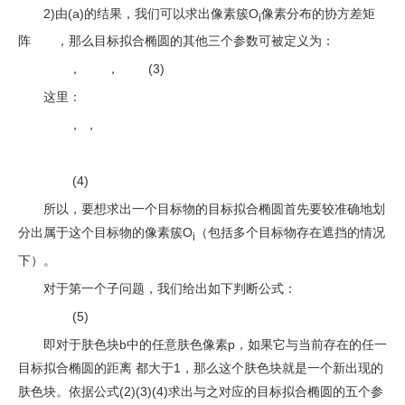
2)由(a)的结果，我们可以求出像素簇O
像素分布的协方差矩
i
阵
，那么目标拟合椭圆的其他三个参数可被定义为：
，
，
(3)
这里：
， ，
(4)
所以，要想求出一个目标物的目标拟合椭圆首先要较准确地划
分出属于这个目标物的像素簇O
（包括多个目标物存在遮挡的情况
i
下）。
对于第一个子问题，我们给出如下判断公式：
(5)
即对于肤色块b中的任意肤色像素p，如果它与当前存在的任一
目标拟合椭圆的距离 都大于1，那么这个肤色块就是一个新出现的
肤色块。依据公式(2)(3)(4)求出与之对应的目标拟合椭圆的五个参